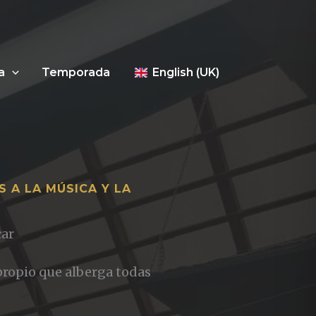
a
Temporada
English (UK)
 A LA MÚSICA Y LA
car
propio que alberga todas