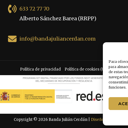
633 72 77 70
Alberto Sánchez Barea (RRPP)
info@bandajuliancerdan.com
Para ofrece
para almace
Política de privacidad
Política de cookies (UE)
de estas t
navegación 
consentimie
funciones.
AC
Copyright © 2026 Banda Julián Cerdán |
Diseño Aviva